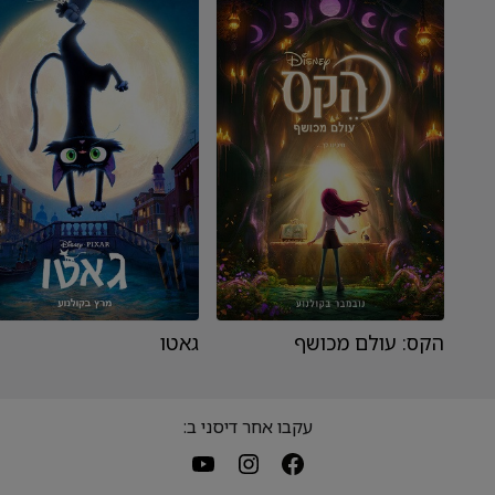
הקס: עולם מכושף
גאטו
עקבו אחר דיסני ב: