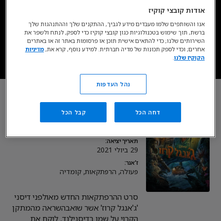
זמין בסטרימינג כעת בדיסני+*
אודות קובצי קוקיז
אנו והשותפים שלמו מעבדים מידע לגביך, ההתקנים שלך וההתנהגות שלך
ברשת, תוך שימוש בטכנולוגיות כגון קובצי קוקיז כדי לספק, לנתח ולשפר את
עכשיו ב- DISNEY+
השירותים שלנו; כדי להתאים אישית תוכן או פרסומות באתר זה או באתרים
אחרים; וכדי לספק תכונות של מדיה חברתית. למידע נוסף, קרא את,
מדיניות
הקוקיז שלנו
.
* כפוף לרכישת מינוי, מגיל 18. כפוף לתנאי השימוש.
נהל העדפות
ג'אנגל קרוז
דחה הכל
קבל הכל
אורך:
2 ש 7 ד
תאריך יציאה:
29 ביולי 2021
ז'אנר:
פעולה, הרפתקאות, קומדיה
סרט ההרפתקאות החדש מאולפני דיסני
'ג'אנגל קרוז' אשר שואבהשראה מהמתקן
הקרוי על שמו בדיסנילנד, לוקח את