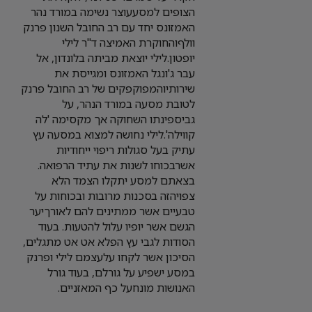
הצופים למסעעוצר נשימה במורד נהר
האמזונס יחד עם רב החובל השנון פרנק
וולףוהחוקרת האמיצה ד"ר לילי
יופטון.לילי יוצאת מביתה בלונדון, אל
עבר ג'ונגל האמזונס ומגייסת את
שירותיוהמפוקפקים של רב החובל פרנק
לטובת מסעה במורד הנהר, על
גביספינתו השחוקה אך מקסימה 'לה
קווילה'.לילי נחושה למצוא במסעה עץ
עתיק בעל סגולות ריפוי ייחודיות
אשרבכוחו לשנות את עתיד הרפואה.
בצאתם למסע יתקלו הצמד הלא
צפויהזה בסכנות מרובות ובכוחות על
טבעיים אשר ממתינים להם לאורךיער
הגשם אשר יופיו עלול להטעות. בעוד
הסודות לגבי עץ הפלא אט אט מתגלים,
הסיכון אשר לקחו עלעצמם לילי ופרנק
במסע ישפיע על גורלם, בעוד גורל
האנושות מונחעל כף המאזניים.