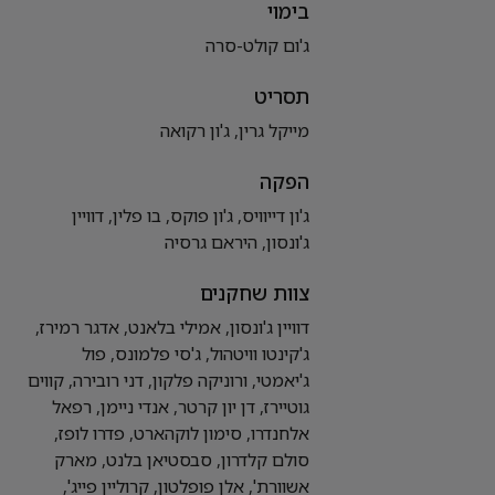
בימוי
ג'ום קולט-סרה
תסריט
מייקל גרין, ג'ון רקואה
הפקה
ג'ון דייוויס, ג'ון פוקס, בו פלין, דוויין
ג'ונסון, היראם גרסיה
צוות שחקנים
דוויין ג'ונסון, אמילי בלאנט, אדגר רמירז,
ג'קינטו וויטהול, ג'סי פלמונס, פול
ג'יאמטי, ורוניקה פלקון, דני רובירה, קווים
גוטיירז, דן יון קרטר, אנדי ניימן, רפאל
אלחנדרו, סימון לוקהארט, פדרו לופז,
סולם קלדרון, סבסטיאן בלנט, מארק
אשוורת', אלן פופלטון, קרוליין פייג',