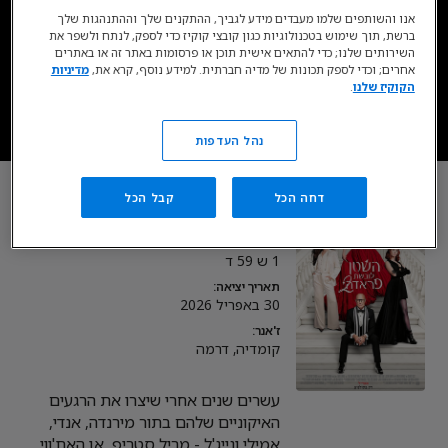
אנו והשותפים שלמו מעבדים מידע לגביך, ההתקנים שלך וההתנהגות שלך
זמין בסטרימינג כעת בדיסני+*
ברשת, תוך שימוש בטכנולוגיות כגון קובצי קוקיז כדי לספק, לנתח ולשפר את
השירותים שלנו; כדי להתאים אישית תוכן או פרסומות באתר זה או באתרים
אחרים; וכדי לספק תכונות של מדיה חברתית. למידע נוסף, קרא את,
מדיניות
עכשיו ב- DISNEY+
הקוקיז שלנו
.
נהל העדפות
* כפוף לרכישת מינוי, מגיל 18. כפוף לתנאי השימוש.
דחה הכל
קבל הכל
השטן לובשת פראדה 2
אורך:
1 ש 59 ד
תאריך יציאה:
30 באפריל 2026
ז'אנר:
קומדיה, דרמה
עשרים שנים אחרי שיצרו את הרגעים
האיקוניים שלהם בתור מירנדה, אנדי,
אמילי ונייג'ל - מריל סטריפ, אן האת'ווי,