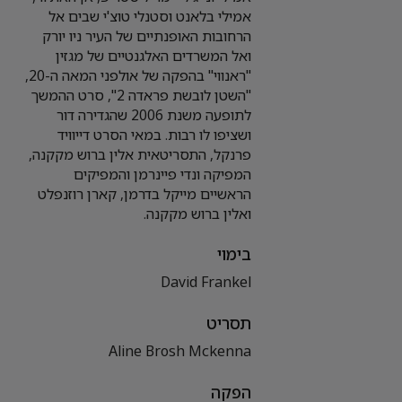
אמילי בלאנט וסטנלי טוצ'י שבים אל
הרחובות האופנתיים של העיר ניו יורק
ואל המשרדים האלגנטיים של מגזין
"ראנווי" בהפקה של אולפני המאה ה-20,
"השטן לובשת פראדה 2", סרט ההמשך
לתופעה משנת 2006 שהגדירה דור
ושציפו לו רבות. במאי הסרט דייוויד
פרנקל, התסריטאית אלין ברוש מקקנה,
המפיקה ונדי פיינרמן והמפיקים
הראשיים מייקל בדרמן, קארן רוזנפלט
ואלין ברוש מקקנה.
בימוי
David Frankel
תסריט
Aline Brosh Mckenna
הפקה