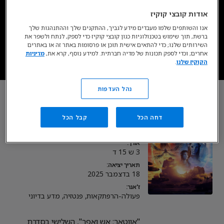
זמין בסטרימינג כעת בדיסני+*
אודות קובצי קוקיז
אנו והשותפים שלמו מעבדים מידע לגביך, ההתקנים שלך וההתנהגות שלך
ברשת, תוך שימוש בטכנולוגיות כגון קובצי קוקיז כדי לספק, לנתח ולשפר את
עכשיו ב- DISNEY+
השירותים שלנו; כדי להתאים אישית תוכן או פרסומות באתר זה או באתרים
אחרים; וכדי לספק תכונות של מדיה חברתית. למידע נוסף, קרא את,
מדיניות
הקוקיז שלנו
.
* כפוף לרכישת מינוי, מגיל 18. כפוף לתנאי השימוש.
נהל העדפות
אווטאר: אש ואפר
דחה הכל
קבל הכל
סיווג צפייה:
12+
אורך:
3 ש 15 ד
תאריך יציאה:
18 בדצמבר 2025
ז'אנר:
פעולה-הרפתקאות, פנטזיה, מדע בדיוני
"אווטאר: אש ואפר", השלישי בסדרת