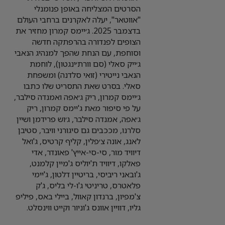
הסרטים המצליחה באופן פנומנלי
"אווטאר", יעלה לאקרנים ברחבי העולם
בדצמבר 2025. ג׳יימס קמרון מחזיר את
הצופים לפנדורה בהרפתקה חדשה
וסוחפת, עם הנחת שהפך למנהיג הנאבי
ג׳ייק סאלי (סם וורת׳ינגטון), לוחמת
הנאבי נייטירי (זואי סלדנה) ומשפחת
סאלי. בסרט שאת התסריט שלו כתבו
ג׳יימס קמרון, ריק ג׳אפה ואמנדה סילבר,
על פי סיפור מאת ג'יימס קמרון, ריק
ג׳אפה, אמנדה סילבר, ג׳וש פרידמן ושיין
סלרנו, מככבים גם סיגורני וויבר, סטיבן
לאנג, אונה צ׳פלין, קליף קרטיס, ג'ואל
דיוויד מור, סי-סי-אייץ' פאונדר, אדי
פאלקו, דיוויד ת'יוליס ג'מיין קלמנט,
ג'ובאני ריביסי, בריטיין דלטון, ג'יימי
פלאטרס, טריניטי ג'ו-לי בליס, ג'ק
צ'מפיון, ברנדון קאוול, ביילי באס, פיליפ
גליו, דוויין אוונס ג'וניור וקייט ווינסלט.