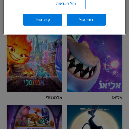
2 משפחת סופר-על
אדומה אש
נהל העדפות
דחה הכל
קבל הכל
אליאו
אלמנטלי