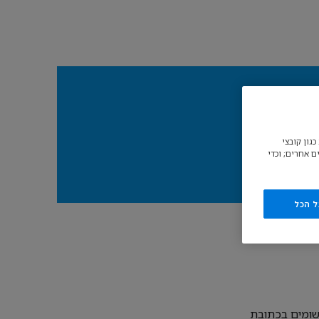
גון קובצי
ם אחרים; וכדי
ל הכל