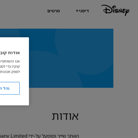
דיסני+
סרטים
אודות קובצ
אנו והשותפים
קוקיז כדי לס
לספק תכונות 
נהל ה
אודות
האתר שייך ומופעל על-ידי The Walt Disney Company Limited. החברה רשומה באנגליה ובוויילס, ומשרדיה רשומים בכתובת