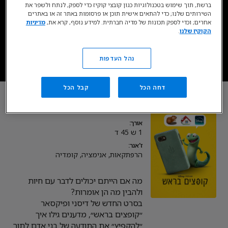
ברשת, תוך שימוש בטכנולוגיות כגון קובצי קוקיז כדי לספק, לנתח ולשפר את
זמין בסטרימינג כעת בדיסני+*
השירותים שלנו; כדי להתאים אישית תוכן או פרסומות באתר זה או באתרים
אחרים; וכדי לספק תכונות של מדיה חברתית. למידע נוסף, קרא את,
מדיניות
הקוקיז שלנו
.
עכשיו ב- DISNEY+
נהל העדפות
* כפוף לרכישת מינוי, מגיל 18. כפוף לתנאי השימוש.
דחה הכל
קבל הכל
קופצים בראש
אורך:
1 ש 45 ד
ז'אנר:
הרפתקאות, אנימציה, קומדיה
מה אם הייתם יכולים לדבר עם חיות
בסרט החדש של דיסני ופיקסאר
״קופצים בראש״, מדענים גילו איך
״להקפיץ״ את התודעה של בני אדם לתוך