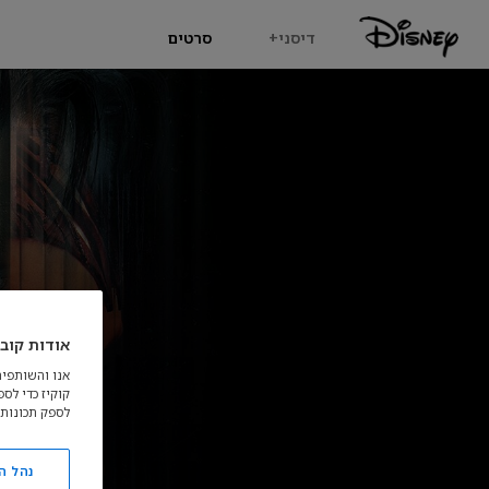
דיסני+
סרטים
אודות קובצ
אנו והשותפים
קוקיז כדי לס
לספק תכונות 
נהל ה