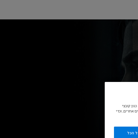
גון קובצי
ם אחרים; וכדי
ל הכל