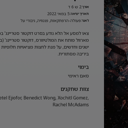
2 ש 6 ד
אורך:
5 במאי 2022
תאריך יציאה:
פעולה-הרפתקאות, פנטזיה, גיבורי על
ז'אנר:
צאו למסע אל הלא נודע בסרט דוקטור סטריינג' במ
מארוול פותח את המולטיוורס, דוקטור סטריינג' 
ישנים וחדשים, על מנת לחצות מציאויות חלופיות 
ביריבה מסתורית.
בימוי
סאם ראימי
צוות שחקנים
el Ejiofor, Benedict Wong, Xochitl Gomez,
Rachel McAdams