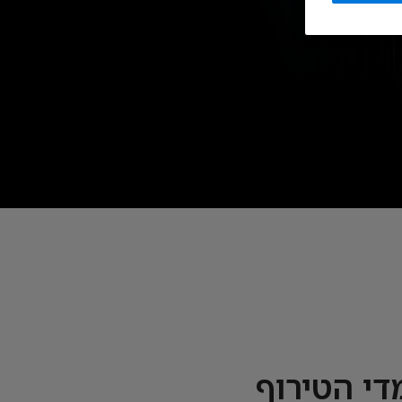
די הטירוף