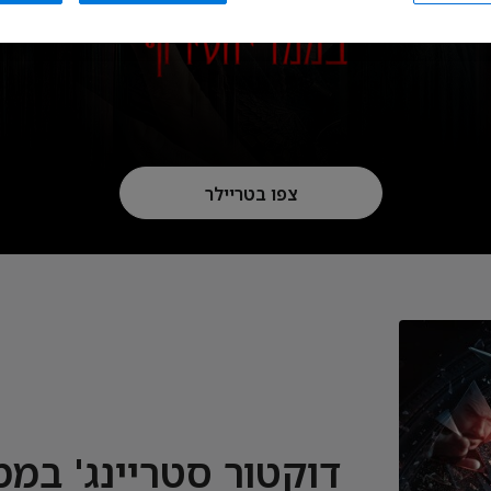
צפו בטריילר
דוקטור סטריינג' בממ