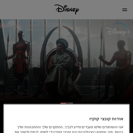
אודות קובצי קוקיז
אנו והשותפים שלמו מעבדים מידע לגביך, ההתקנים שלך וההתנהגות שלך
ברשת, תוך שימוש בטכנולוגיות כגון קובצי קוקיז כדי לספק, לנתח ולשפר את