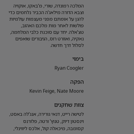
המלכה רמונדה, שורי, מ'באקו, אוקויה
וצבא הדורה מילאג'ה הכביר נלחמים כדי
להגן על אומתם מפני מעצמות עולמיות
פולשות לאחר מות מלכם האהוב,
טצ'אלה. יחד עם סוכנת כלבי המלחמה,
נאקיה, ואוורט רוס, הגיבורים שואפים
לסלול דרך חדשה.
בימוי
Ryan Coogler
הפקה
Kevin Feige, Nate Moore
צוות שחקנים
לטישה רייט, דנאי גורירה, אנג'לה באסט,
וינסטון דיוק, טנוץ' ורטה, פלורנס
קסומבה, מיכאלה קול, אלכס ליווינלי,