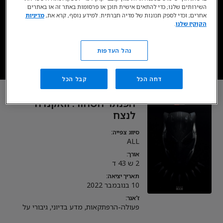
השירותים שלנו; כדי להתאים אישית תוכן או פרסומות באתר זה או באתרים
זמין בסטרימינג כעת בדיסני+*
אחרים; וכדי לספק תכונות של מדיה חברתית. למידע נוסף, קרא את,
מדיניות
הקוקיז שלנו
.
עכשיו ב- DISNEY+
נהל העדפות
* כפוף לרכישת מינוי, מגיל 18. כפוף לתנאי השימוש.
דחה הכל
קבל הכל
הפנתר השחור: וואקנדה
לנצח
סיווג צפייה:
ALL
אורך:
2 ש 43 ד
תאריך יציאה:
10 בנובמבר 2022
ז'אנר:
פעולה-הרפתקאות, מדע בדיוני, גיבורי על