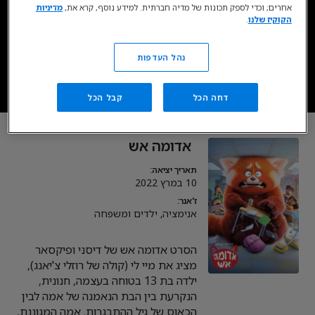
אחרים; וכדי לספק תכונות של מדיה חברתית. למידע נוסף, קרא את,
מדיניות
זמין בסטרימינג כעת בדיסני+*
הקוקיז שלנו
.
עכשיו ב- DISNEY+
נהל העדפות
דחה הכל
קבל הכל
* כפוף לרכישת מינוי, מגיל 18. כפוף לתנאי השימוש.
אדומה אש
תאריך יציאה:
10 במרץ 2022
ז'אנר:
אנימציה, ילדים ומשפחה
הסרט אדומה אש של דיסני ופיקסאר
מציג את מיי לי (קולה של רוזלי צ'יאנג),
ילדה בת 13 בטוחה בעצמה, חנונית,
הנקרעת בין הבת הנאמנה של אמה לבין
הכאוס של גיל ההתבגרות. אמה המגוננת,