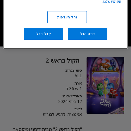
הקוקיז שלנו
.
זמין בסטרימינג כעת בדיסני+*
נהל העדפות
עכשיו ב- DISNEY+
דחה הכל
קבל הכל
* כפוף לרכישת מינוי, מגיל 18. כפוף לתנאי השימוש.
הקול בראש 2
סיווג צפייה:
ALL
אורך:
1 ש 36 ד
תאריך יציאה:
12 ביוני 2024
ז'אנר:
אנימציה, להגיע לבגרות
"הקול בראש 2" מבית דיסני ופיקסאר