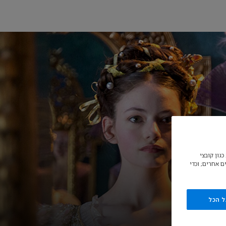
גון קובצי
ם אחרים; וכדי
ל הכל