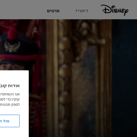
דיסני+
סרטים
אודות קובצ
אנו והשותפים
קוקיז כדי לס
לספק תכונות 
נהל ה