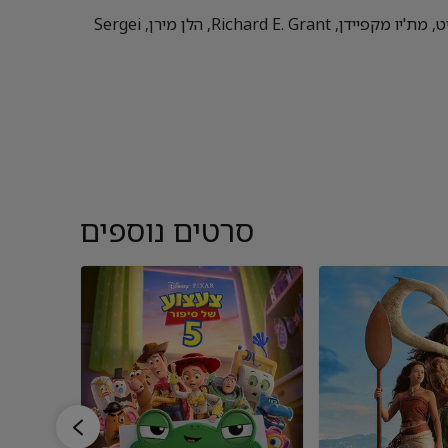
קירה נייטלי, מקנזי פוי, יוג'יניו דרבז, ג'יידן פווורה-נייט, מת'יו מקפיידן, Richard E. Grant, הלן מירן, Sergei
סרטים נוספים