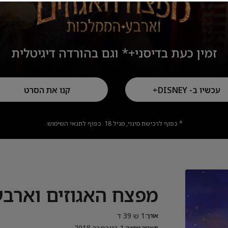
זמין כעת בדיסני+* וגם בהורדה דיגיטלית
עכשיו ב- DISNEY+
קנו את הסרט
* כפוף לרכישת מינוי, מגיל 18. כפוף לתנאי השימוש.
מפצח האגוזים וארב
1 ש 39 ד
אורך:
1 בנובמבר 2018
תאריך יציאה: