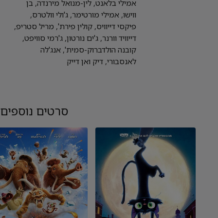
אמילי בלאנט, לין-מנואל מירנדה, בן
ווישו, אמילי מורטימר, ג'ולי וולטרס,
פיקסי דייוויס, קולין פירת', מריל סטריפ,
דייוויד וורנר, ג'ים נורטון, ג'רמי סוויפט,
קובנה הולדברוק-סמית', אנג'לה
לאנסבורי, דיק ואן דייק
סרטים נוספים