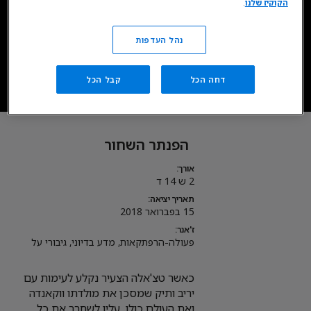
הקוקיז שלנו
.
עכשיו ב- DISNEY+
נהל העדפות
קנו את הסרט
דחה הכל
קבל הכל
* כפוף לרכישת מינוי, מגיל 18. כפוף לתנאי השימוש.
הפנתר השחור
אורך:
2 ש 14 ד
תאריך יציאה:
15 בפברואר 2018
ז'אנר:
פעולה-הרפתקאות, מדע בדיוני, גיבורי על
כאשר טצ'אלה הצעיר נקלע לעימות עם
יריב ותיק שמסכן את מולדתו ווקאנדה
ואת העולם כולו, עליו לשחרר את כל