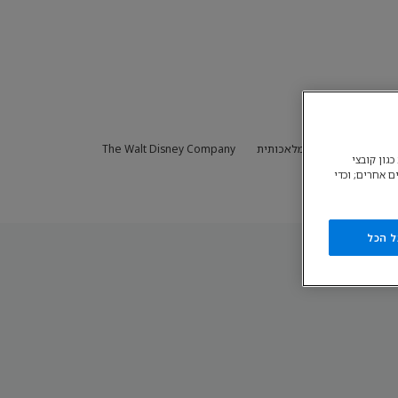
ימוש הקשור בבינה מלאכותית
The Walt Disney Company
גון קובצי
ם אחרים; וכדי
ל הכל