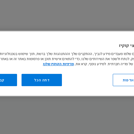
י קוקיז
ות קובצי Cookie
נהל את הגדרות קובצי ה-cookie שלך
אודות
התנגדות לש
 שלמו מעבדים מידע לגביך, ההתקנים שלך וההתנהגות שלך ברשת, תוך שימוש בטכנולוגיות כ
פק, לנתח ולשפר את השירותים שלנו; כדי להתאים אישית תוכן או פרסומות באתר זה או באתרי
© קבוצת דיסני. כל הזכויות שמורות.
של מדיה חברתית. למידע נוסף, קרא את,
מדיניות הקוקיז שלנו
.
עדפות
דחה הכל
קב