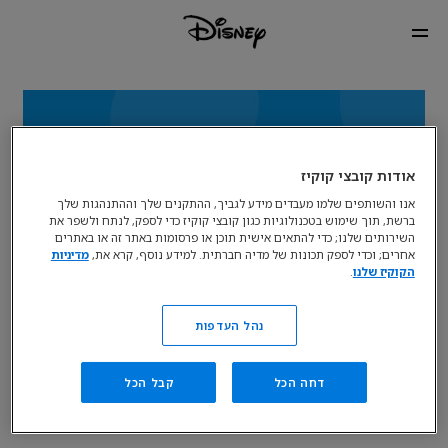
אודות קובצי קוקיז
אנו והשותפים שלמו מעבדים מידע לגביך, ההתקנים שלך וההתנהגות שלך
ברשת, תוך שימוש בטכנולוגיות כגון קובצי קוקיז כדי לספק, לנתח ולשפר את
השירותים שלנו; כדי להתאים אישית תוכן או פרסומות באתר זה או באתרים
אחרים; וכדי לספק תכונות של מדיה חברתית. למידע נוסף, קרא את,
מדיניות
הקוקיז שלנו
.
פרסומת
נהל העדפות
למידע נוסף על אפשרויות בפרסום באתרי דיסני אנא צרו קשר
דחה הכל
קבל הכל
Christopher.Younger@disney.com