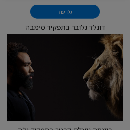
גלו עוד
דונלד גלובר בתפקיד סימבה
ביונסה נואלס-קרטר בתפקיד נלה