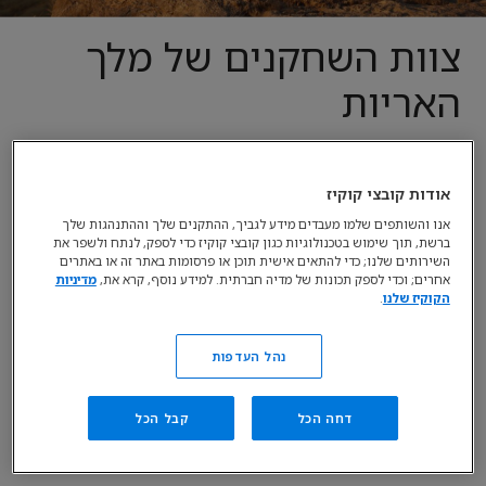
צוות השחקנים של מלך
האריות
צפו בתמונות החדשות מ"מלך האריות" של
אודות קובצי קוקיז
Disney, המציגות את המדובבים המוכשרים
אנו והשותפים שלמו מעבדים מידע לגביך, ההתקנים שלך וההתנהגות שלך
והדמויות שלהם.
ברשת, תוך שימוש בטכנולוגיות כגון קובצי קוקיז כדי לספק, לנתח ולשפר את
השירותים שלנו; כדי להתאים אישית תוכן או פרסומות באתר זה או באתרים
אחרים; וכדי לספק תכונות של מדיה חברתית. למידע נוסף, קרא את,
מדיניות
הקוקיז שלנו
.
לדברי הבמאי ג'ון פאברו, הביצועים מפיחים רוח חיים ואנושיות
בסיפור. "הליהוק מאפשר פרשנות תוך שמירה על הרוח והאישיות
נהל העדפות
של הדמויות הקלאסיות" הוא אומר. הצוות, המורכב כולו
מכוכבים, כולל אושיות מעולם הקולנוע, הטלוויזיה, התיאטרון
דחה הכל
קבל הכל
והמוסיקה, המביאים בחזרה למסך הגדול דמויות אייקוניות
הזוכות להערכת הקהל מזה זמן רב - אולם באופן חדש לחלוטין.