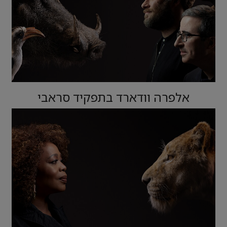
אלפרה וודארד בתפקיד סראבי