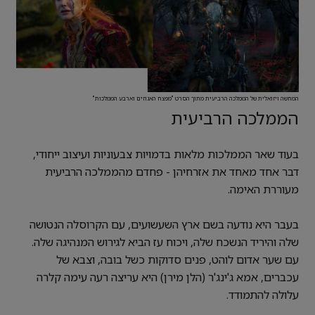
המחשה ויזואלית של הממלכה הרביעית מתוך הסרט "מפצח האגוזים וארבע הממלכות"
הממלכה הרביעית
בעוד שאר הממלכות מלאות בדמויות צבעוניות ועיצוב ייחודי,
דבר אחד מאחד את אזרחיהן - פחדם מהממלכה הרביעית
מעוררת האימה.
בעבר היא נודעה בשם ארץ השעשועים, עם הקרוסלה הנטושה
שלה והיריד הנשכח שלה, ויכוח עז הביא לגירוש המנהיגה שלה.
עם שער אדום לוהט, פנים סדוקות כשל בובה, וצבא של
עכברים, אמא ג'ינג'ר (הלן מירן) היא עריצה רעה עימה קלרה
עלולה להתמודד.