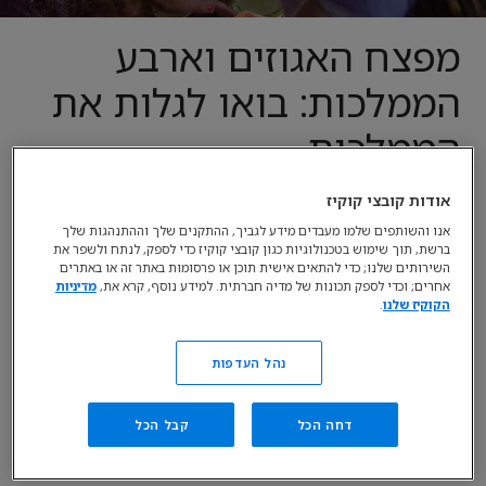
מפצח האגוזים וארבע
הממלכות: בואו לגלות את
הממלכות
אודות קובצי קוקיז
בחג המולד, מדי שנה, משפחות רבות
אנו והשותפים שלמו מעבדים מידע לגביך, ההתקנים שלך וההתנהגות שלך
נהנות מהסיפור האגדי של מפצח
ברשת, תוך שימוש בטכנולוגיות כגון קובצי קוקיז כדי לספק, לנתח ולשפר את
השירותים שלנו; כדי להתאים אישית תוכן או פרסומות באתר זה או באתרים
האגוזים. השנה, יש לכם הזדמנות לצפות
אחרים; וכדי לספק תכונות של מדיה חברתית. למידע נוסף, קרא את,
מדיניות
בגרסה חדשה לגמרי ולצאת להרפתקה
הקוקיז שלנו
.
פנטסטית בתוך עולם קסום ומלא
במלכותיות, קסם ועכברים.
נהל העדפות
דחה הכל
קבל הכל
מפצח האגוזים וארבעת הממלכות ביכובה של מקנזי פוי כקלרה,
נערה צעירה בעלת תושייה. לפני חג המולד הראשון של משפחתה