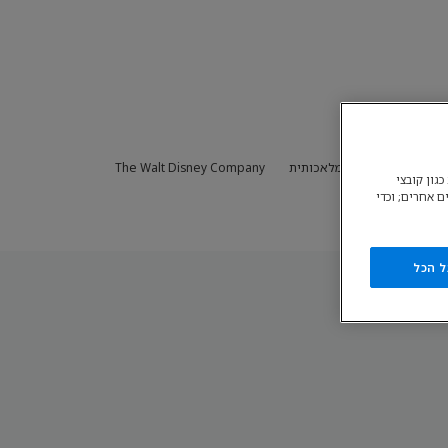
ימוש הקשור בבינה מלאכותית
The Walt Disney Company
גון קובצי
ם אחרים; וכדי
ל הכל