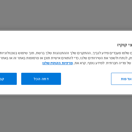
י קוקיז
ות קובצי Cookie
נהל את הגדרות קובצי ה-cookie שלך
אודות
התנגדות לש
 שלמו מעבדים מידע לגביך, ההתקנים שלך וההתנהגות שלך ברשת, תוך שימוש בטכנולוגיות כ
פק, לנתח ולשפר את השירותים שלנו; כדי להתאים אישית תוכן או פרסומות באתר זה או באתרי
© קבוצת דיסני. כל הזכויות שמורות.
של מדיה חברתית. למידע נוסף, קרא את,
מדיניות הקוקיז שלנו
.
עדפות
דחה הכל
קב