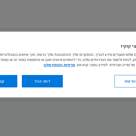
י קוקיז
ות קובצי Cookie
נהל את הגדרות קובצי ה-cookie שלך
אודות
התנגדות לש
 שלמו מעבדים מידע לגביך, ההתקנים שלך וההתנהגות שלך ברשת, תוך שימוש בטכנולוגיות כ
פק, לנתח ולשפר את השירותים שלנו; כדי להתאים אישית תוכן או פרסומות באתר זה או באתרי
© קבוצת דיסני. כל הזכויות שמורות.
של מדיה חברתית. למידע נוסף, קרא את,
מדיניות הקוקיז שלנו
.
עדפות
דחה הכל
קב