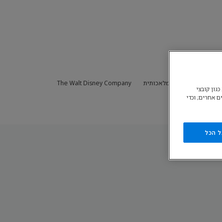
ימוש הקשור בבינה מלאכותית
The Walt Disney Company
גון קובצי
ם אחרים; וכדי
ל הכל